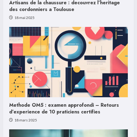
n
Artisans de la chaussure : decouvrez l’heritage
des cordonniers a Toulouse
g
18 mai 2025
Methode OM5 : examen approfondi – Retours
d’experience de 10 praticiens certifies
18 mars 2025