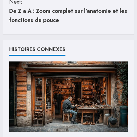
Next:
t
De Z a A : Zoom complet sur l’anatomie et les
i
fonctions du pouce
n
u
HISTOIRES CONNEXES
e
R
e
a
d
i