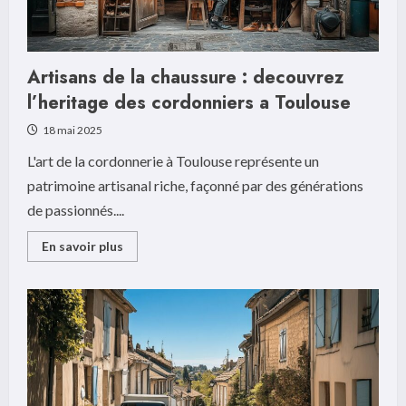
Artisans de la chaussure : decouvrez
l’heritage des cordonniers a Toulouse
18 mai 2025
L'art de la cordonnerie à Toulouse représente un
patrimoine artisanal riche, façonné par des générations
de passionnés....
Read
En savoir plus
more
about
Artisans
de
la
chaussure
:
decouvrez
l’heritage
des
cordonniers
a