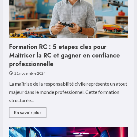
des
48h
Tenue
Formation RC : 5 etapes cles pour
Maitriser la RC et gagner en confiance
professionnelle
21 novembre 2024
La maîtrise de la responsabilité civile représente un atout
majeur dans le monde professionnel. Cette formation
structurée...
Read
En savoir plus
more
about
Formation
RC
: