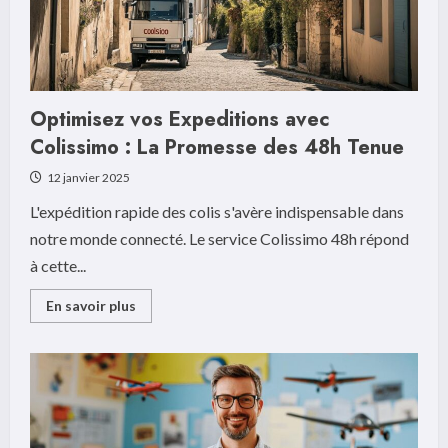
Toulouse
Optimisez vos Expeditions avec
Colissimo : La Promesse des 48h Tenue
12 janvier 2025
L'expédition rapide des colis s'avère indispensable dans
notre monde connecté. Le service Colissimo 48h répond
à cette...
Read
En savoir plus
more
about
Optimisez
vos
Expeditions
avec
Colissimo
:
La
Promesse