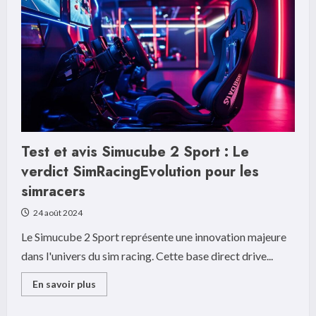
5
etapes
cles
pour
Maitriser
la
RC
et
gagner
en
confiance
professionnelle
Test et avis Simucube 2 Sport : Le
verdict SimRacingEvolution pour les
simracers
24 août 2024
Le Simucube 2 Sport représente une innovation majeure
dans l'univers du sim racing. Cette base direct drive...
Read
En savoir plus
more
about
Test