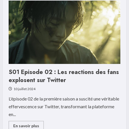
et
avis
Simucube
2
Sport
:
Le
verdict
SimRacingEvolution
pour
les
simracers
S01 Episode 02 : Les reactions des fans
explosent sur Twitter
10 juillet 2024
L'épisode 02 de la première saison a suscité une véritable
effervescence sur Twitter, transformant la plateforme
en...
Read
En savoir plus