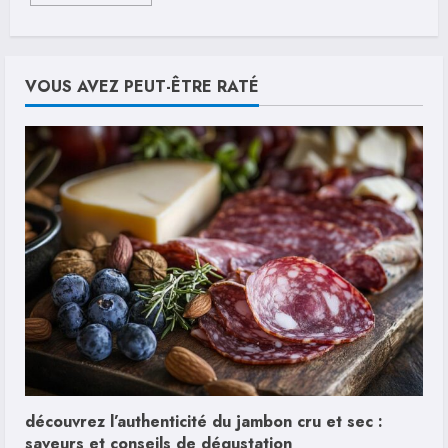
more
about
S01
Episode
02
:
VOUS AVEZ PEUT-ÊTRE RATÉ
Les
reactions
des
fans
explosent
sur
Twitter
découvrez l’authenticité du jambon cru et sec :
saveurs et conseils de dégustation