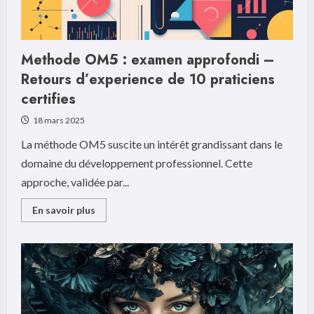
Methode OM5 : examen approfondi –
Retours d’experience de 10 praticiens
certifies
18 mars 2025
La méthode OM5 suscite un intérêt grandissant dans le
domaine du développement professionnel. Cette
approche, validée par...
Read
En savoir plus
more
about
Methode
OM5
:
examen
approfondi
–
Retours
d’experience