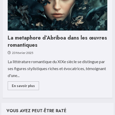
de
10
praticiens
certifies
La metaphore d’Abriboa dans les œuvres
romantiques
23 février 2025
La littérature romantique du XIXe siècle se distingue par
ses figures stylistiques riches et évocatrices, témoignant
d'une...
Read
En savoir plus
more
about
La
metaphore
d’Abriboa
dans
VOUS AVEZ PEUT-ÊTRE RATÉ
les
œuvres